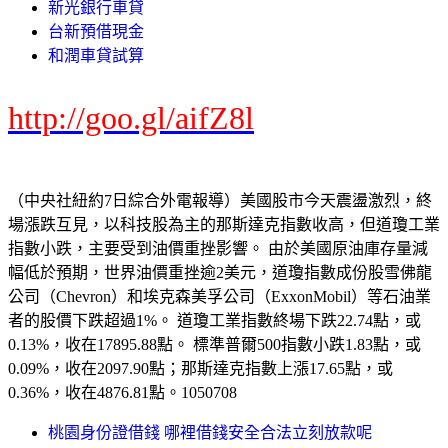
新光銀行車貸
台新預借現金
和潤車貸試算
http://goo.gl/aifZ8l
（中央社紐約7日綜合外電報導）美國股市今天震盪激烈，終
場漲跌互見，以科技股為主的那斯達克指數收高，但道瓊工業
指數小跌，主要受到油價重挫影響。 由於美國原油庫存量減
幅低於預期，世界油價重挫逾2美元，道瓊指數成份股雪佛龍
公司（Chevron）和埃克森美孚公司（ExxonMobil）等石油業
者的股價下跌超過1%。 道瓊工業指數終場下跌22.74點，或
0.13%，收在17895.88點。 標準普爾500指數小跌1.83點，或
0.09%，收在2097.90點；那斯達克指數上漲17.65點，或
0.36%，收在4876.81點。1050708
桃園身份證借錢 哪裡借錢安全合法立刻放款呢