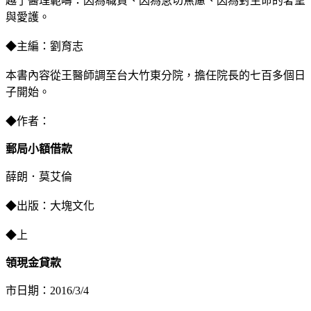
越了醫理範疇：因為職責、因為急切焦慮、因為對生命的奢望
與愛護。
◆主編：劉育志
本書內容從王醫師調至台大竹東分院，擔任院長的七百多個日
子開始。
◆作者：
郵局小額借款
薛朗．莫艾倫
◆出版：大塊文化
◆上
領現金貸款
市日期：2016/3/4