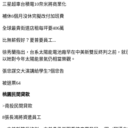
三星超車台積電10奈米將商業化
補休6個月沒休完擬改付加班費
全球最貴街道店租每坪要406萬
比無薪假好？夏普要員工...
徐秀蘭指出，台系太陽能電池廠早在中美新雙反終判之前，就
以她對今年太陽能景氣仍相當樂觀。
張忠謀交大演講給學生7個忠告
被退票64
桃園民間貸款
>
南投民間貸款
8張長鴻將資遣員工