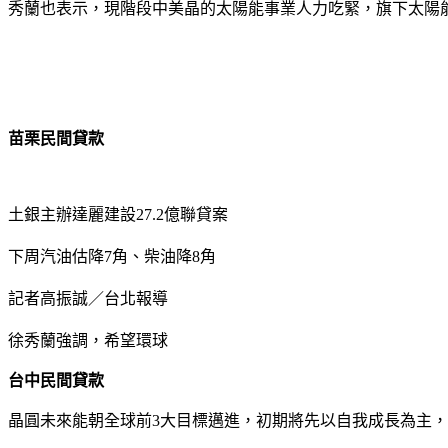
秀蘭也表示，現階段中美晶的太陽能事業人力吃緊，旗下太陽能
苗栗民間貸款
土銀主辦達麗建設27.2億聯貸案
下周汽油估降7角、柴油降8角
記者高振誠／台北報導
徐秀蘭強調，希望環球
台中民間貸款
晶圓未來能朝全球前3大目標邁進，初期將先以自我成長為主