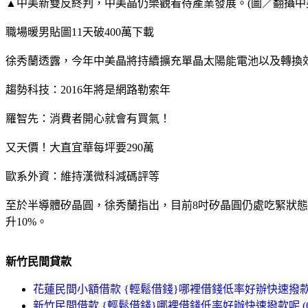
▲中美新雙反終判，中美晶仍樂觀看待產業發展。(圖／翻攝中
職場暖男貼圖11天破400萬下載
徐秀蘭透露，今年中美晶將持續擴充單晶太陽能電池以及轉換
趨勢科技：2016年將是網路勒索年
羅智先：消費者開心就會有買氣！
又天價！大直宜華每坪要290萬
歐系外資：維持漢微科減碼評等
至於半導體矽晶圓，徐秀蘭指出，目前8吋矽晶圓仍處吃緊狀態
升10%。
新竹民間貸款
花蓮民間小額借款 {輕鬆借錢}哪裡借錢低率好辦快速撥款呢 
新竹民間借款 {輕鬆借錢}哪裡借錢低率好辦快速撥款呢 (66