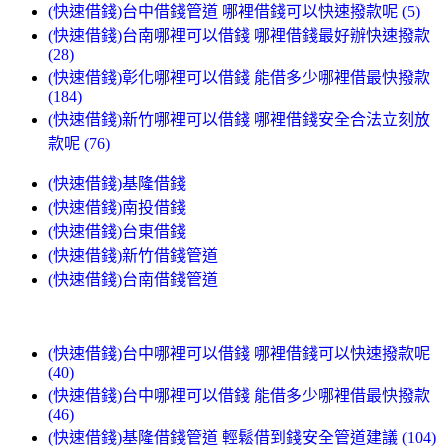
(快速借錢)台中借錢管道 哪裡借錢可以快速撥款呢 (5)
(快速借錢)台南哪裡可以借錢 哪裡借錢最好辦快速撥款
(28)
(快速借錢)彰化哪裡可以借錢 能借多少哪裡借最快撥款
(184)
(快速借錢)新竹哪裡可以借錢 哪裡借錢安全合法立刻放
款呢 (76)
(快速借錢)基隆借錢
(快速借錢)南投借錢
(快速借錢)台東借錢
(快速借錢)新竹借錢管道
(快速借錢)台南借錢管道
(快速借錢)台中哪裡可以借錢 哪裡借錢可以快速撥款呢
(40)
(快速借錢)台中哪裡可以借錢 能借多少哪裡借最快撥款
(46)
(快速借錢)基隆借錢管道 輕鬆借到錢安全管道建議 (104)